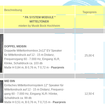
Beschreibung
Tagespreis
* PA SYSTEM MODULE *
MITTELTÖNER
mieten by Musik Bock Hochheim
DOPPEL MIDBIN
Doppelte Mitteltonhornbox 2x12" EV Speaker
für Mitteltondruck auf 12 - 15 m Distanz,
25,00 €
Frequenzgang 60 - 7.000 Hz, Eingang XLR,
Klinke, Schalldruck ca. 103 db
Maße H 0,84 m, B 0,76 m, T 0,72 m -
Paarpreis
MID BIN
Einfaches Mitteltonhornsystem 12" Speaker für
Mitteltondruck auf 12 - 15 m Distanz, Frequenz-
gang 60 - 7.000 Hz, Eingang XLR / Klinke,
12,50 €
Schalldruck ca. 99 db
Maße H 0,51 m, B 0,76 m, T 0,715 m -
Paarpreis