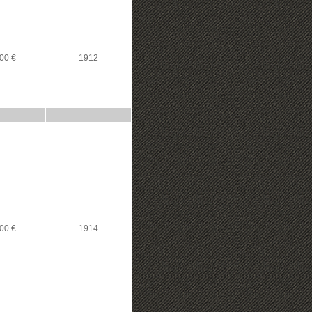
00 €
1912
00 €
1914