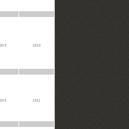
00 €
1910
00 €
1911