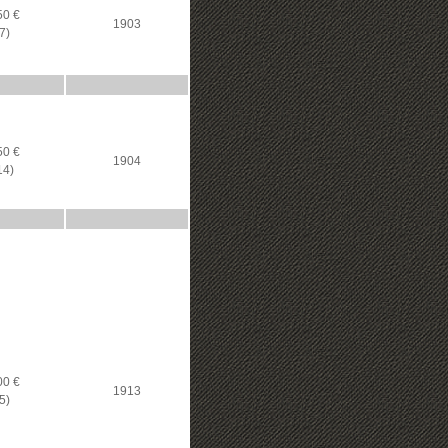
50 €
1903
7)
50 €
1904
14)
00 €
1913
5)