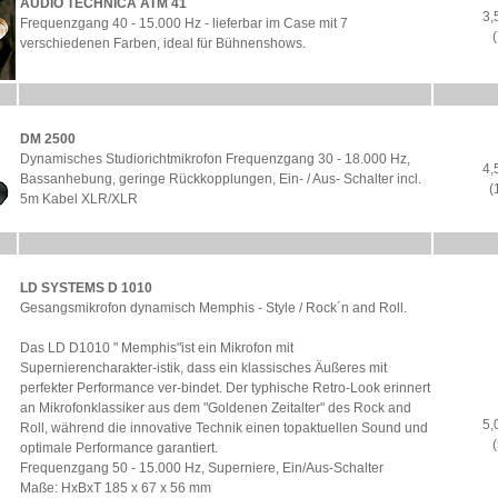
AUDIO TECHNICA ATM 41
3,
Frequenzgang 40 - 15.000 Hz - lieferbar im Case mit 7
(
verschiedenen Farben, ideal für Bühnenshows.
DM 2500
Dynamisches Studiorichtmikrofon Frequenzgang 30 - 18.000 Hz,
4,
Bassanhebung, geringe Rückkopplungen, Ein- / Aus- Schalter incl.
(
5m Kabel XLR/XLR
LD SYSTEMS D 1010
Gesangsmikrofon dynamisch Memphis - Style / Rock´n and Roll.
Das LD D1010 " Memphis"ist ein Mikrofon mit
Supernierencharakter-istik, dass ein klassisches Äußeres mit
perfekter Performance ver-bindet. Der typhische Retro-Look erinnert
an Mikrofonklassiker aus dem "Goldenen Zeitalter" des Rock and
5,
Roll, während die innovative Technik einen topaktuellen Sound und
(
optimale Performance garantiert.
Frequenzgang 50 - 15.000 Hz, Superniere, Ein/Aus-Schalter
Maße: HxBxT 185 x 67 x 56 mm