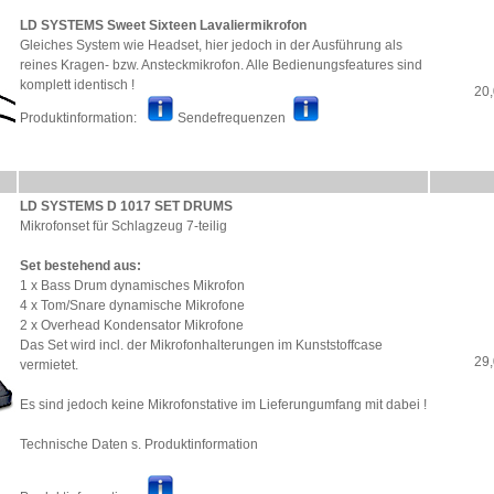
LD SYSTEMS Sweet Sixteen Lavaliermikrofon
Gleiches System wie Headset, hier jedoch in der Ausführung als
reines Kragen- bzw. Ansteckmikrofon. Alle Bedienungsfeatures sind
komplett identisch !
20,
Produktinformation:
Sendefrequenzen
LD SYSTEMS D 1017 SET DRUMS
Mikrofonset für Schlagzeug 7-teilig
Set bestehend aus:
1 x Bass Drum dynamisches Mikrofon
4 x Tom/Snare dynamische Mikrofone
2 x Overhead Kondensator Mikrofone
Das Set wird incl. der Mikrofonhalterungen im Kunststoffcase
29,
vermietet.
Es sind jedoch keine Mikrofonstative im Lieferungumfang mit dabei !
Technische Daten s. Produktinformation