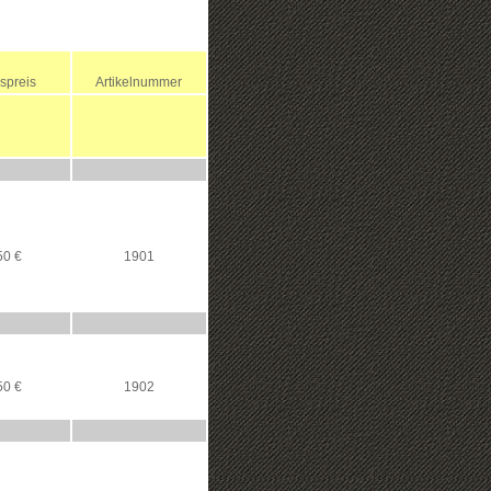
spreis
Artikelnummer
50 €
1901
50 €
1902