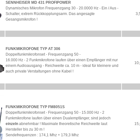
SENNHEISER MD 431 PROFIPOWER
Dynamisches Mikrofon Frequenzgang 30 - 20.0000 Hz - Ein / Aus -
Schalter, extrem Rückkopplungsarm. Das angesagte
3,
Gesangsmikrofon !
FUNKMIKROFONE TYP AT 306
Doppelfunkmikrofonset - Frequenzgang 50 -
16.000 Hz - 2 Funkmikrofone laufen über einen Empfänger mit nur
10,
einem Audioausgang - Reichweite ca. 10 m - ideal für kleinere und
auch private Verstaltungen ohne Kabel !
FUNKMIKROFONE TYP FM8051S
Doppelfunkmikrofonset - Frequenzgang 50 - 15.000 Hz - 2
Funkmikrofone laufen über einen Dualempfänger, sind jedoch
einzeln
abnehmbar ! Maximale theoretische Reichweite laut
15,
Hersteller bis zu 30 m !
Sendefrequenzen : 174,1 Mhz + 179,3 Mhz