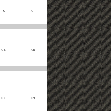
50 €
1907
00 €
1908
00 €
1909