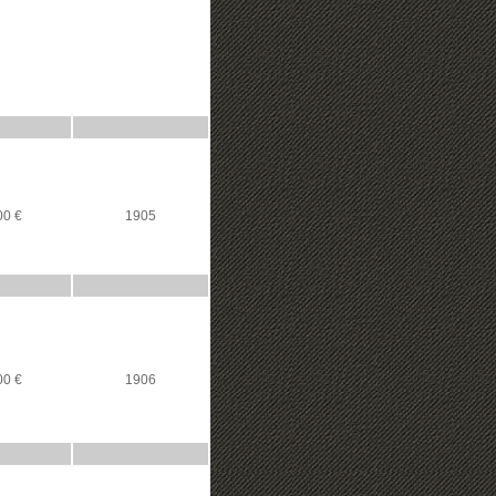
00 €
1905
00 €
1906